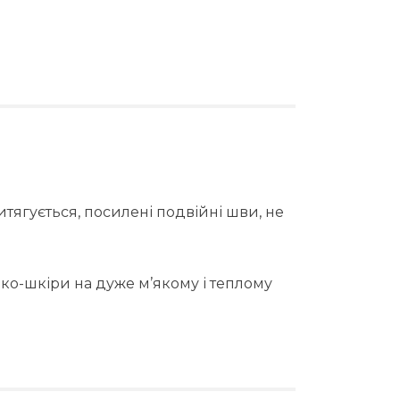
итягується, посилені подвійні шви, не
еко-шкіри на дуже м’якому і теплому