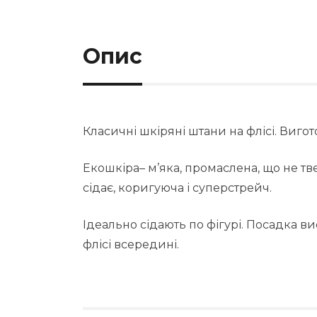
Опис
Класичні шкіряні штани на флісі. Вигот
Екошкіра– м’яка, промаслена, що не тве
сідає, коригуюча і суперстрейч.
Ідеально сідають по фігурі. Посадка в
флісі всередині.