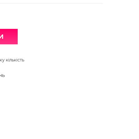
И
у кількість
НЬ