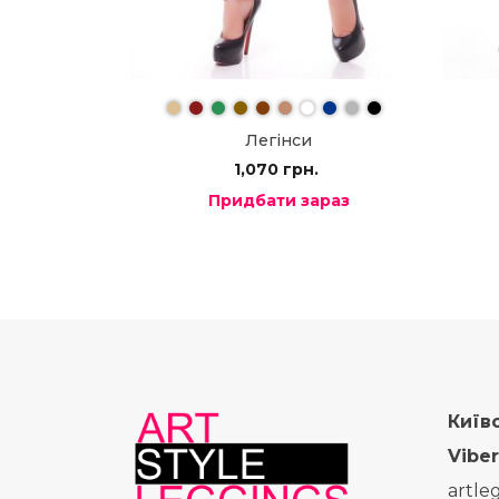
Легінси
1,070
грн.
Придбати зараз
Київ
Viber
artle