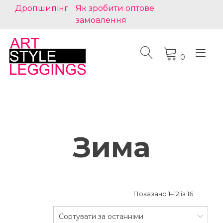
Skip
Дропшипінг
Як зробити оптове
to
замовлення
content
Tog
0
nav
Зима
Показано 1–12 із 16
Сортувати за останніми