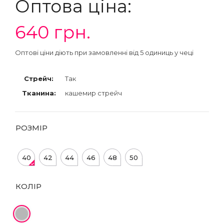
Оптова ціна:
640
грн.
Оптові ціни діють при замовленні від 5 одиниць у чеці
Стрейч:
Так
Тканина:
кашемир стрейч
РОЗМІР
40
42
44
46
48
50
КОЛІР