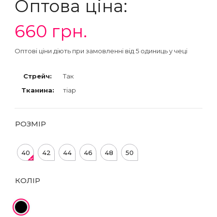
Оптова ціна:
660
грн.
Оптові ціни діють при замовленні від 5 одиниць у чеці
Стрейч:
Так
Тканина:
тіар
РОЗМІР
40
42
44
46
48
50
КОЛІР