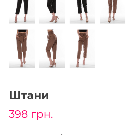
Штани
398
грн.