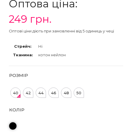
Оптова ціна:
249
грн.
Оптові ціни діють при замовленні від 5 одиниць у чеці
Стрейч:
Ні
Тканина:
котон нейлон
РОЗМІР
40
42
44
46
48
50
КОЛІР