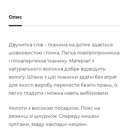
Опис
Двунитка спів – тканина на дотик здається
шовковистою і тонка. Легка повітропроникна
і гіпоалергенна тканину. Матеріал з
натурального волокна добре відводить
вологу. Штани з цієї тканини здатні без втрат
для якості виробу перенести безліч прань, їх
легко гладити і можна навіть вибілювати.
Кюлоти з високою посадкою. Пояс на
резинці зі шнурком. Спереду кишені
хулігани, ззаду накладні кишені.