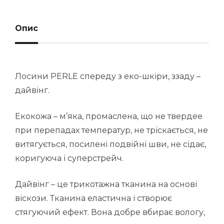
Опис
Лосини PERLE спереду з еко-шкіри, ззаду –
дайвінг.
Екокожа – м’яка, промаслена, що не твердее
при перепадах температур, не тріскається, не
витягується, посилені подвійні шви, не сідає,
коригуюча і суперстрейч.
Дайвінг – це трикотажна тканина на основі
віскози. Тканина еластична і створює
стягуючий ефект. Вона добре вбирає вологу,