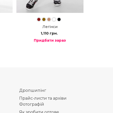
Легінси
1,110
грн.
Придбати зараз
Дропшипінг
Прайс-листи та архіви
Фотографій
Як зробити оптове