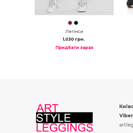
Легінси
1,030
грн.
Придбати зараз
Київ
Viber
artle