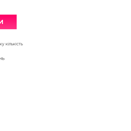
И
у кількість
НЬ