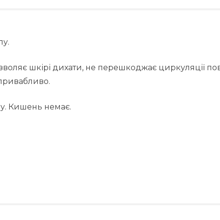
лу.
зволяє шкірі дихати, не перешкоджає циркуляції пов
 привабливо.
ру. Кишень немає.