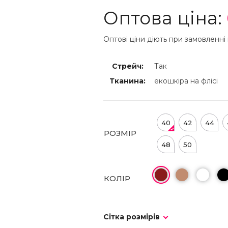
Оптова ціна:
Оптові ціни діють при замовленні 
Стрейч:
Так
Тканина:
екошкіра на флісі
40
42
44
РОЗМІР
48
50
КОЛІР
Сітка розмірів