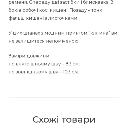
ременя. Спереду дві застібки і блискавка. З
боків робочі косі кишені. Позаду – тонкі
фальш кишені з листочками.
У цих штанах з модним принтом “клітина” ви
не залишитеся непоміченою!
Заміри довжини:
по внутрішньому шву – 83 см;
по зовнішньому шву – 103 см.
Схожі товари