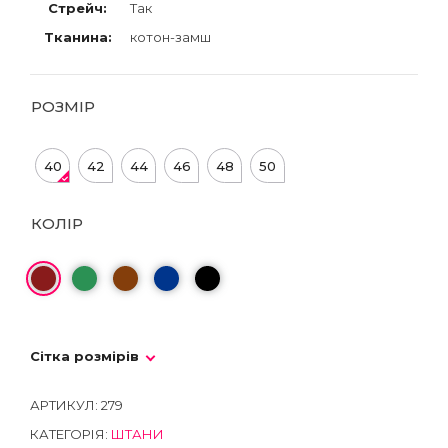
Стрейч:
Так
Тканина:
котон-замш
РОЗМІР
40
42
44
46
48
50
КОЛІР
Сітка розмірів
АРТИКУЛ:
279
КАТЕГОРІЯ:
ШТАНИ