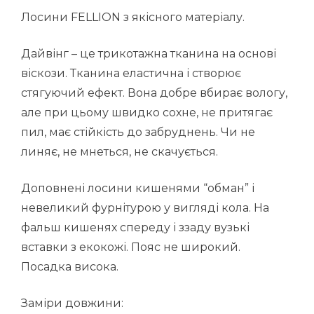
Лосини FELLION з якісного матеріалу.
Дайвінг – це трикотажна тканина на основі
віскози. Тканина еластична і створює
стягуючий ефект. Вона добре вбирає вологу,
але при цьому швидко сохне, не притягає
пил, має стійкість до забруднень. Чи не
линяє, не мнеться, не скачується.
Доповнені лосини кишенями “обман” і
невеликий фурнітурою у вигляді кола. На
фальш кишенях спереду і ззаду вузькі
вставки з екокожі. Пояс не широкий.
Посадка висока.
Заміри довжини: