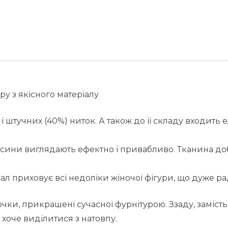
ру з якісного матеріалу
і штучних (40%) ниток. А також до її складу входить 
осини виглядають ефектно і привабливо. Тканина доб
ал приховує всі недоліки жіночої фігури, що дуже рад
ки, прикрашені сучасної фурнітурою. Ззаду, замість
 хоче виділитися з натовпу.