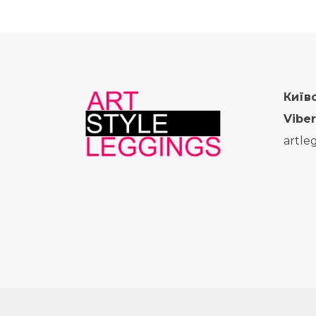
Київ
Viber
artle