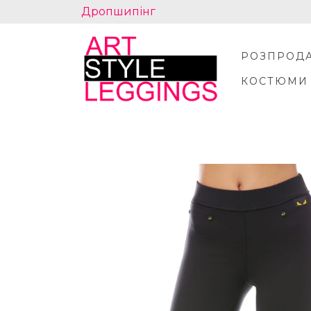
Skip
Дропшипінг
to
content
РОЗПРОД
КОСТЮМИ