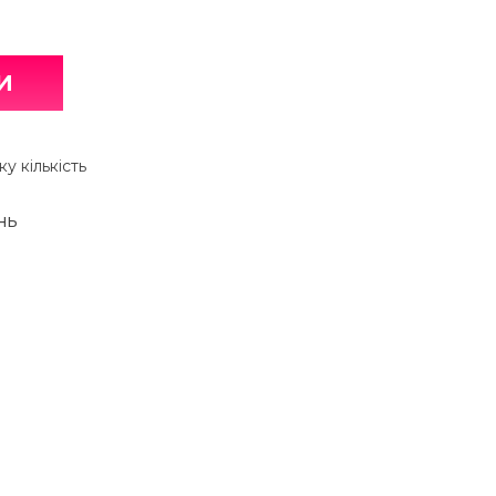
И
у кількість
НЬ