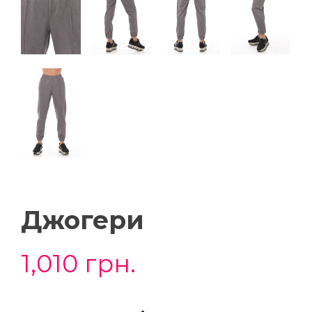
Джогери
1,010
грн.